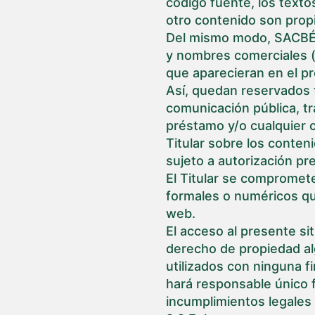
código fuente, los texto
otro contenido son pro
Del mismo modo, SACBÉ Y
y nombres comerciales (
que aparecieran en el pr
Así, quedan reservados t
comunicación pública, tra
préstamo y/o cualquier o
Titular sobre los conten
sujeto a autorización pre
El Titular se compromete
formales o numéricos que
web.
El acceso al presente si
derecho de propiedad al
utilizados con ninguna fi
hará responsable único f
incumplimientos legales