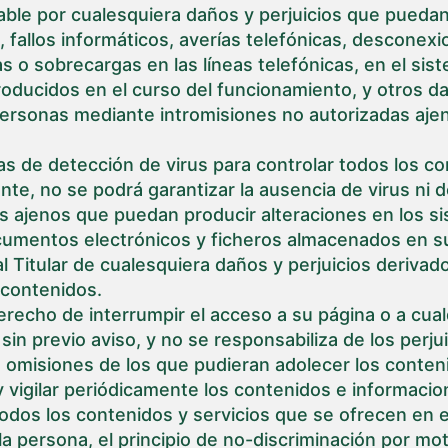
ble por cualesquiera daños y perjuicios que puedan 
b, fallos informáticos, averías telefónicas, descone
s o sobrecargas en las líneas telefónicas, en el sis
roducidos en el curso del funcionamiento, y otros 
rsonas mediante intromisiones no autorizadas ajenas 
amas de detección de virus para controlar todos los 
ante, no se podrá garantizar la ausencia de virus ni
s ajenos que puedan producir alteraciones en los si
ocumentos electrónicos y ficheros almacenados en s
l Titular de cualesquiera daños y perjuicios derivad
 contenidos.
 derecho de interrumpir el acceso a su página o a cu
in previo aviso, y no se responsabiliza de los perjui
u omisiones de los que pudieran adolecer los conteni
y vigilar periódicamente los contenidos e informaci
 todos los contenidos y servicios que se ofrecen en
la persona, el principio de no-discriminación por mot