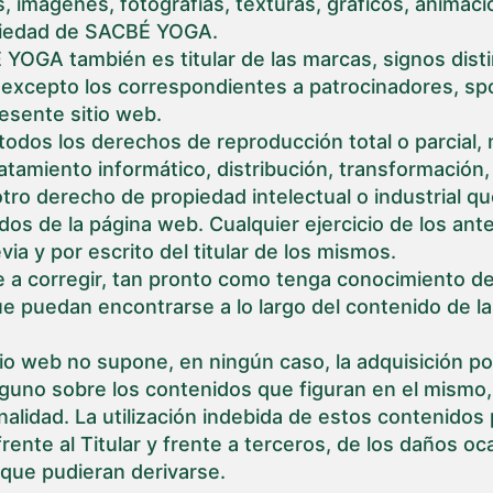
s, imágenes, fotografías, texturas, gráficos, animaci
piedad de SACBÉ YOGA.
OGA también es titular de las marcas, signos dist
excepto los correspondientes a patrocinadores, spo
esente sitio web.
odos los derechos de reproducción total o parcial, 
tamiento informático, distribución, transformación, c
tro derecho de propiedad intelectual o industrial q
idos de la página web. Cualquier ejercicio de los an
via y por escrito del titular de los mismos.
 a corregir, tan pronto como tenga conocimiento de 
 puedan encontrarse a lo largo del contenido de las
tio web no supone, en ningún caso, la adquisición po
guno sobre los contenidos que figuran en el mismo,
nalidad. La utilización indebida de estos contenidos 
rente al Titular y frente a terceros, de los daños o
 que pudieran derivarse.